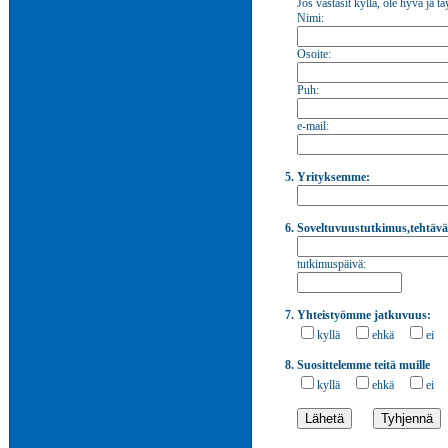
Jos vastasit kyllä, ole hyvä ja tä
Nimi:
Osoite:
Puh:
e-mail:
5. Yrityksemme:
6. Soveltuvuustutkimus,tehtävä
tutkimuspäivä:
7. Yhteistyömme jatkuvuus:
kyllä
ehkä
ei
8. Suosittelemme teitä muille
kyllä
ehkä
ei