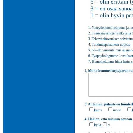
5 = olin erittäin t
3 = en osaa sanoa
1 = olin hyvin pett
1. Yhteydenoton helppous ja me
2. Tilauskäytäntöjen selkeys ja 
3. Tehtävänkuvauksen selvittämin
4. Tutkimuspalautteen nopeus
5. Soveltuvuustutkimuslausunno
6. Työpsykologimme konsultaati
7. Hinnoittelumme hinta-laatu-s
2. Muita kommentteja/parannu
3. Antamani palaute on luontee
kiitos
moite
4. Haluan, että minuun otetaan
kyllä
ei