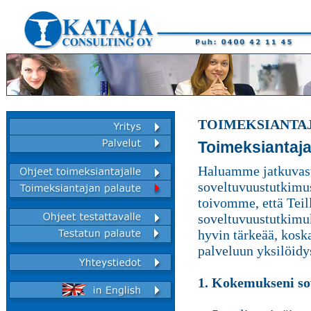
TOIMEKSIANTA
Toimeksiantaja
Haluamme jatkuvast
soveltuvuustutkimus
toivomme, että Teill
soveltuvuustutkimu
hyvin tärkeää, kosk
palveluun yksilöidys
1. Kokemukseni sov