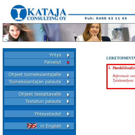
LIIKETOIMINT
1.
Henkilövali
Referenssit
: so
Työskentelyote
: