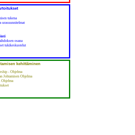
rtoitukset
isen tukena
ja urasuunnitelmat
inti
ihdoksen osana
iset tukikeskustelut
htamisen kehittäminen
ship - Ohjelma
jan Johtamisen Ohjelma
n Ohjelma
itukset