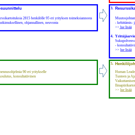
osuunnittelu
3.
Resurssika
urssikartoituksia 2815 henkilölle 95 eri yrityksen toimeksiannosta
Muutosjohtam
 tutkimuksellinen, ohjannallinen, neuvonta
- kehittämis- 
>>
lue lisää
4.
Yrittäjäarvio
Sukupolvenva
- konsultatiiv
>>
lue lisää
5.
Henkilöjo
mennusohjelmia 90 eri yritykselle
Human Leader
 koulutus, konsultatiivinen
Tunteen ja A
Vaikuttamise
Ilmapiirikarto
>>
lue lisää