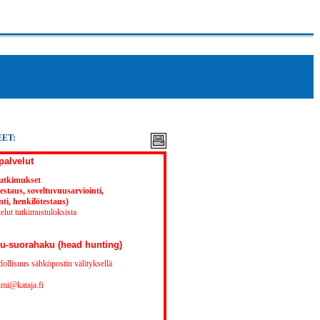
ET:
palvelut
utkimukset
estaus, soveltuvuusarviointi,
nti, henkilötestaus)
elut tutkimustuloksista
u-suorahaku (head hunting)
ollisuus sähköpostin välityksellä
imi@kataja.fi