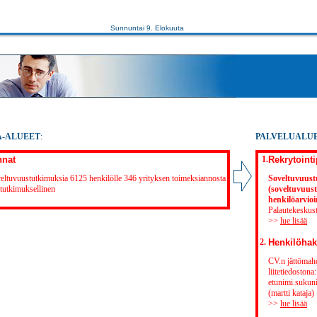
Sunnuntai 9. Elokuuta
A-ALUEET
:
PALVELUALUE
nnat
1.
Rekrytointi
veltuvuustutkimuksia 6125 henkilölle 346 yrityksen toimeksiannosta
Soveltuvuust
 tutkimuksellinen
(soveltuvuust
henkilöarvioi
Palautekeskust
>>
lue lisää
2.
Henkilöhak
CV.n jättömahd
liitetiedostona:
etunimi.sukun
(martti kataja)
>>
lue lisää