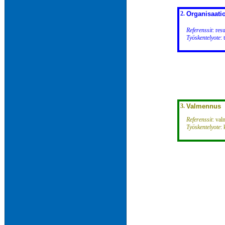
2.
Organisaati
Referenssit
: res
Työskentelyote
:
3.
Valmennus
Referenssit
: val
Työskentelyote
: